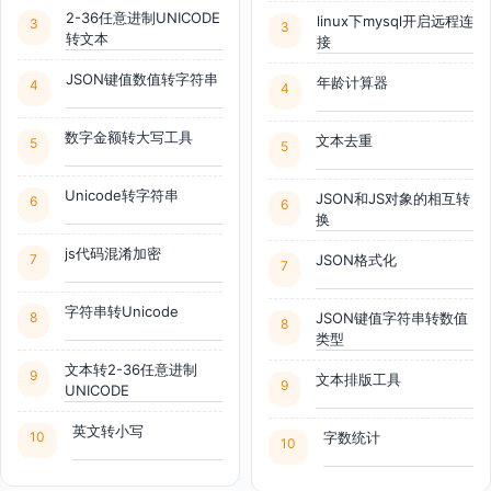
2-36任意进制UNICODE
linux下mysql开启远程连
3
3
转文本
接
JSON键值数值转字符串
年龄计算器
4
4
数字金额转大写工具
文本去重
5
5
Unicode转字符串
JSON和JS对象的相互转
6
6
换
js代码混淆加密
7
JSON格式化
7
字符串转Unicode
8
JSON键值字符串转数值
8
类型
文本转2-36任意进制
9
文本排版工具
9
UNICODE
英文转小写
10
字数统计
10