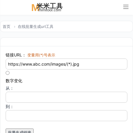
M
米米工具
Tog
mimitool.com
nav
首页
在线批量生成url工具
链接URL：
变量用(*)号表示
数字变化
从：
到：
批量生成链接