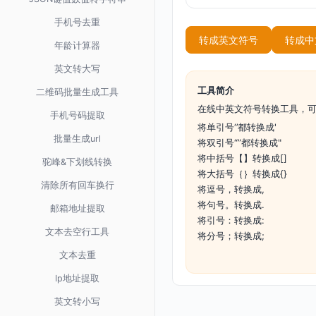
手机号去重
转成英文符号
转成中
年龄计算器
英文转大写
工具简介
二维码批量生成工具
在线中英文符号转换工具，
手机号码提取
将单引号‘’都转换成'
批量生成url
将双引号“”都转换成"
将中括号【】转换成[]
驼峰&下划线转换
将大括号｛｝转换成{}
清除所有回车换行
将逗号，转换成,
将句号。转换成.
邮箱地址提取
将引号：转换成:
文本去空行工具
将分号；转换成;
文本去重
Ip地址提取
英文转小写